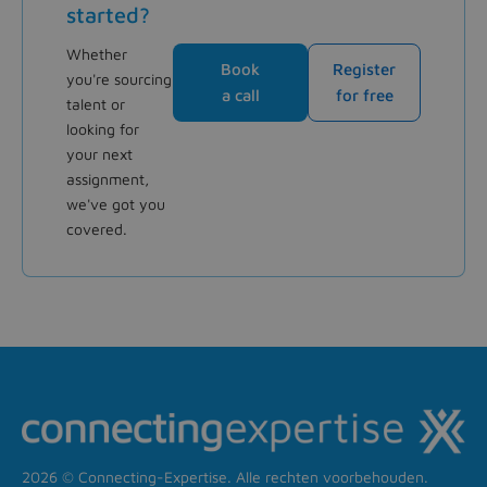
started?
Whether
Book
Register
you're sourcing
a call
for free
talent or
looking for
your next
assignment,
we've got you
covered.
2026 © Connecting-Expertise. Alle rechten voorbehouden.