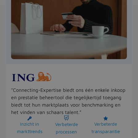
"Connecting-Expertise biedt ons één enkele inkoop
en prestatie beheertool die tegelijkertijd toegang
biedt tot hun marktplaats voor benchmarking en
het vinden van schaars talent.”



Inzicht in
Verbeterde
Verbeterde
markttrends
transparantie
processen