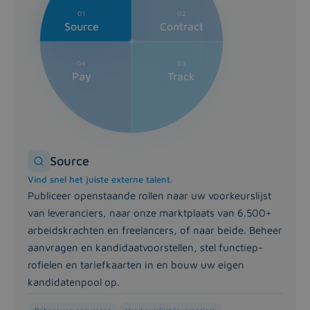
Module Track
01
02
Volledig overzicht over uren, uitgaven en prestaties. K
Source
Contract
Module Pay
Nauwkeurige facturatie, op tijd, elke keer. Automatiseer 
04
03
Pay
Track
Source
Vind snel het juiste externe talent.
Publiceer openstaande rollen naar uw voorkeurslijst
van leveranciers, naar onze marktplaats van 6.500+
arbeidskrachten en freelancers, of naar beide. Beheer
aanvragen en kandidaatvoorstellen, stel functiep­
rofielen en tariefkaarten in en bouw uw eigen
kandidatenpool op.